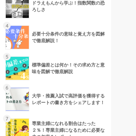
ドラえもんから学ぶ！指数関数の恐
ろしさ
4
必要十分条件の意味と覚え方を図解
で徹底解説！
5
標準偏差とは何か！その求め方と意
味を図解で徹底解説
6
大学・推薦入試で高評価を獲得する
レポートの書き方をシェアします！
7
専業主婦になれる割合はたった
２％！専業主婦になるために必要な